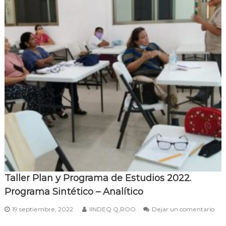
Taller Plan y Programa de Estudios 2022.
Programa Sintético – Analítico
19 septiembre, 2022
IINDEQ Q,ROO
Dejar un comentario
e