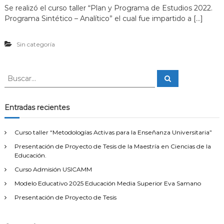
n
Se realizó el curso taller “Plan y Programa de Estudios 2022.
T
Programa Sintético – Analítico” el cual fue impartido a […]
a
l
l
Sin categoría
e
r
P
l
B
B
a
u
u
s
n
s
c
y
a
c
Entradas recientes
P
r
a
r
r
o
Curso taller “Metodologías Activas para la Enseñanza Universitaria”
g
:
r
Presentación de Proyecto de Tesis de la Maestría en Ciencias de la
a
Educación.
m
Curso Admisión USICAMM
a
d
Modelo Educativo 2025 Educación Media Superior Eva Samano
e
Presentación de Proyecto de Tesis
E
s
t