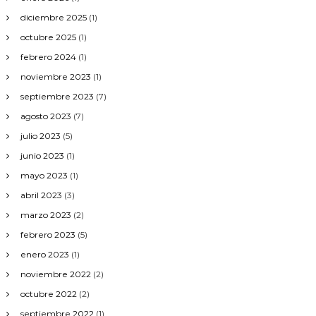
c
o
diciembre 2025
(1)
–
octubre 2025
(1)
A
n
febrero 2024
(1)
a
noviembre 2023
(1)
l
í
septiembre 2023
(7)
t
agosto 2023
(7)
i
c
julio 2023
(5)
o
junio 2023
(1)
mayo 2023
(1)
abril 2023
(3)
marzo 2023
(2)
febrero 2023
(5)
enero 2023
(1)
noviembre 2022
(2)
octubre 2022
(2)
septiembre 2022
(1)