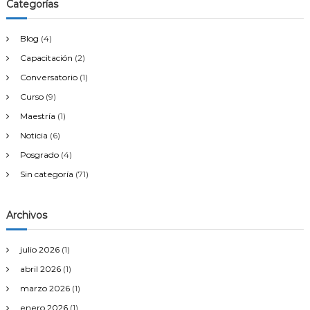
u
Categorías
d
i
Blog
(4)
o
s
Capacitación
(2)
2
0
Conversatorio
(1)
2
Curso
(9)
2
.
Maestría
(1)
P
Noticia
(6)
r
o
Posgrado
(4)
g
Sin categoría
(71)
r
a
m
a
Archivos
S
i
julio 2026
(1)
n
t
abril 2026
(1)
é
marzo 2026
(1)
t
i
enero 2026
(1)