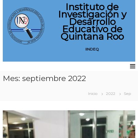
S
Instituto de
a
Investigación y
l
Desarrollo
t
Educativo de
a
Quintana Roo
r
a
l
IINDEQ
c
o
n
t
Mes:
septiembre 2022
e
n
i
Inicio
2022
Sep
d
o