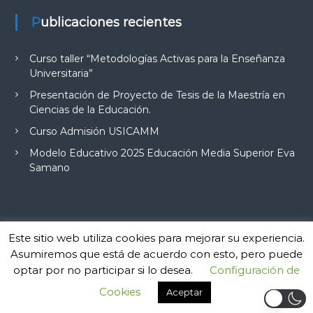
Publicaciones recientes
Curso taller “Metodologías Activas para la Enseñanza
Universitaria”
Presentación de Proyecto de Tesis de la Maestría en
Ciencias de la Educación.
Curso Admisión USICAMM
Modelo Educativo 2025 Educación Media Superior Eva
Samano
Este sitio web utiliza cookies para mejorar su experiencia.
Copyright © 2026
Instituto de Investigación y Desarrollo Educativo de
Asumiremos que está de acuerdo con esto, pero puede
Quintana Roo
Todos los derechos reservados. Tema:
Flash
de
optar por no participar si lo desea.
Configuración de
ThemeGrill. Funciona con
WordPress
Inicio
Ubicación
Contacto
Pre-registro en un Posgrado
Cookies
Aceptar