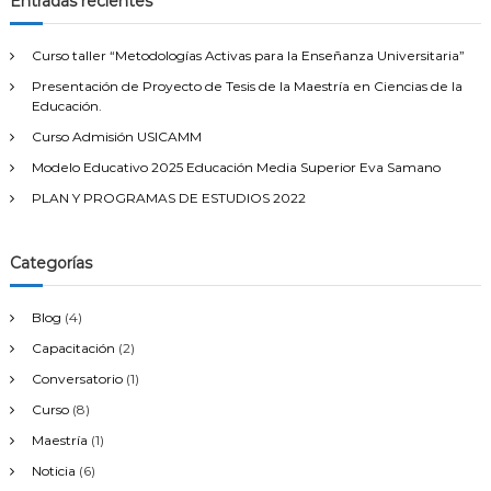
Entradas recientes
r
a
r
Curso taller “Metodologías Activas para la Enseñanza Universitaria”
:
Presentación de Proyecto de Tesis de la Maestría en Ciencias de la
Educación.
Curso Admisión USICAMM
Modelo Educativo 2025 Educación Media Superior Eva Samano
PLAN Y PROGRAMAS DE ESTUDIOS 2022
Categorías
Blog
(4)
Capacitación
(2)
Conversatorio
(1)
Curso
(8)
Maestría
(1)
Noticia
(6)