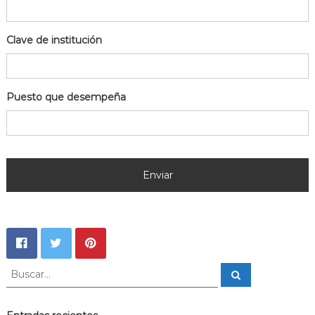
Clave de institución
Puesto que desempeña
B
B
u
u
s
s
c
a
c