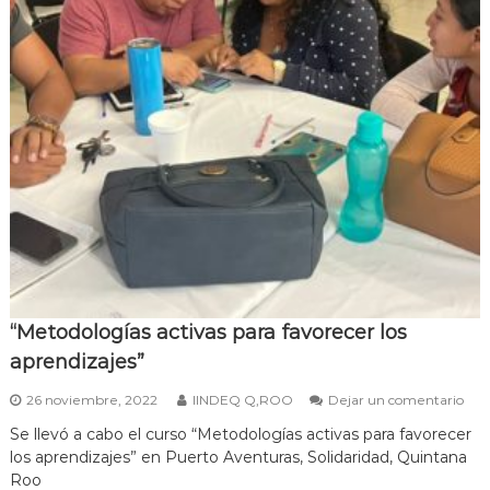
“Metodologías activas para favorecer los
aprendizajes”
e
26 noviembre, 2022
IINDEQ Q,ROO
Dejar un comentario
n
Se llevó a cabo el curso “Metodologías activas para favorecer
“
los aprendizajes” en Puerto Aventuras, Solidaridad, Quintana
M
e
Roo