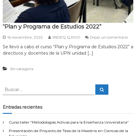
r
e
c
e
r
“Plan y Programa de Estudios 2022”
l
o
e
16 noviembre, 2022
IINDEQ Q,ROO
Dejar un comentario
s
n
a
Se llevó a cabo el curso “Plan y Programa de Estudios 2022” a
“
p
directivos y docentes de la UPN unidad […]
P
r
l
e
a
n
Sin categoría
n
d
y
i
P
z
r
B
B
a
o
u
u
j
s
g
s
c
e
r
a
c
s
Entradas recientes
a
r
”
a
m
r
a
Curso taller “Metodologías Activas para la Enseñanza Universitaria”
d
:
e
Presentación de Proyecto de Tesis de la Maestría en Ciencias de la
E