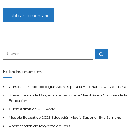
B
B
u
u
s
s
c
a
c
Entradas recientes
r
a
r
Curso taller “Metodologías Activas para la Enseñanza Universitaria”
:
Presentación de Proyecto de Tesis de la Maestría en Ciencias de la
Educación.
Curso Admisión USICAMM
Modelo Educativo 2025 Educación Media Superior Eva Samano
Presentación de Proyecto de Tesis