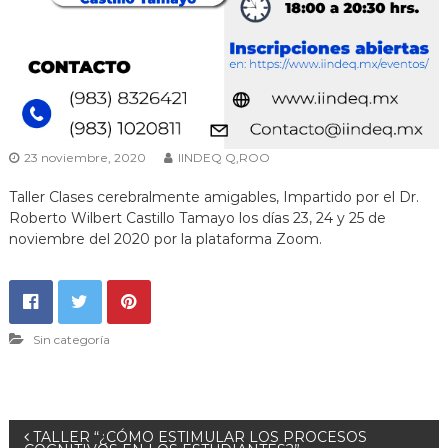
23 noviembre, 2020
IINDEQ Q,ROO
Taller Clases cerebralmente amigables, Impartido por el Dr.
Roberto Wilbert Castillo Tamayo los días 23, 24 y 25 de
noviembre del 2020 por la plataforma Zoom.
Sin categoría
N
TALLER “¿CÓMO ESTIMULAR LOS PROCESOS