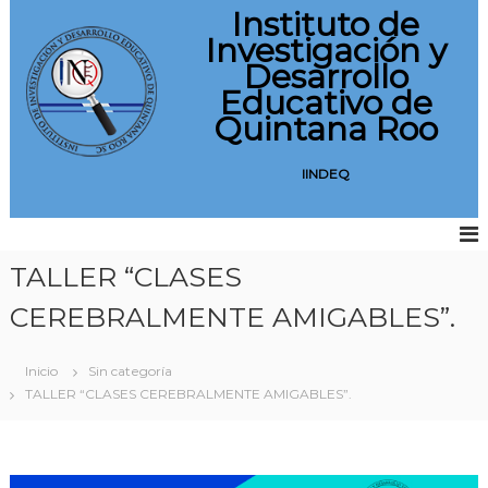
S
Instituto de
a
Investigación y
l
Desarrollo
t
Educativo de
a
Quintana Roo
r
a
l
IINDEQ
c
o
n
t
TALLER “CLASES
e
n
CEREBRALMENTE AMIGABLES”.
i
d
Inicio
Sin categoría
o
TALLER “CLASES CEREBRALMENTE AMIGABLES”.