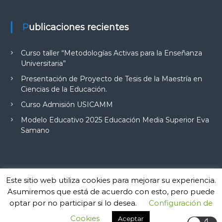
Publicaciones recientes
Curso taller “Metodologías Activas para la Enseñanza
Universitaria”
Presentación de Proyecto de Tesis de la Maestría en
Ciencias de la Educación.
Curso Admisión USICAMM
Modelo Educativo 2025 Educación Media Superior Eva
Samano
Este sitio web utiliza cookies para mejorar su experiencia.
Copyright © 2026
Instituto de Investigación y Desarrollo Educativo de
Asumiremos que está de acuerdo con esto, pero puede
Quintana Roo
Todos los derechos reservados. Tema:
Flash
de
optar por no participar si lo desea.
Configuración de
ThemeGrill. Funciona con
WordPress
Inicio
Ubicación
Contacto
Pre-registro en un Posgrado
Cookies
Aceptar