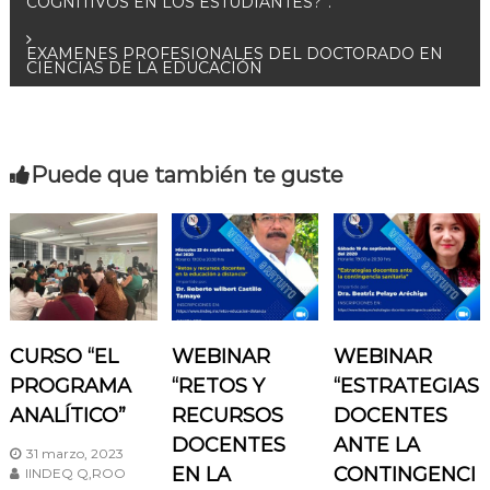
COGNITIVOS EN LOS ESTUDIANTES?”.
a
EXAMENES PROFESIONALES DEL DOCTORADO EN
CIENCIAS DE LA EDUCACIÓN
v
e
Puede que también te guste
g
a
c
i
CURSO “EL
WEBINAR
WEBINAR
ó
PROGRAMA
“RETOS Y
“ESTRATEGIAS
ANALÍTICO”
RECURSOS
DOCENTES
n
DOCENTES
ANTE LA
31 marzo, 2023
EN LA
CONTINGENCI
d
IINDEQ Q,ROO