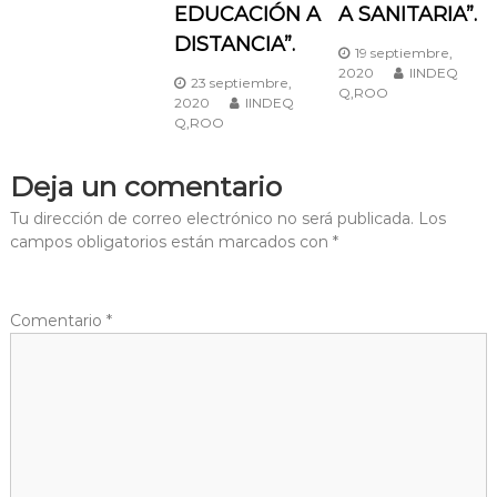
EDUCACIÓN A
A SANITARIA”.
e
DISTANCIA”.
19 septiembre,
2020
IINDEQ
e
23 septiembre,
Q,ROO
2020
IINDEQ
Q,ROO
n
Deja un comentario
t
Tu dirección de correo electrónico no será publicada.
Los
r
campos obligatorios están marcados con
*
a
Comentario
*
d
a
s