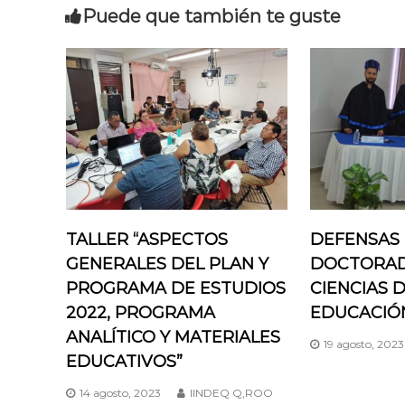
Puede que también te guste
e
g
a
c
i
ó
TALLER “ASPECTOS
DEFENSAS 
n
GENERALES DEL PLAN Y
DOCTORAD
PROGRAMA DE ESTUDIOS
CIENCIAS D
d
2022, PROGRAMA
EDUCACIÓ
ANALÍTICO Y MATERIALES
e
19 agosto, 2023
EDUCATIVOS”
e
14 agosto, 2023
IINDEQ Q,ROO