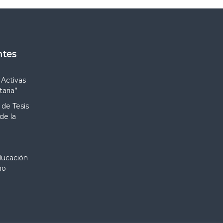
ntes
 Activas
taria”
de Tesis
de la
M
ducación
no