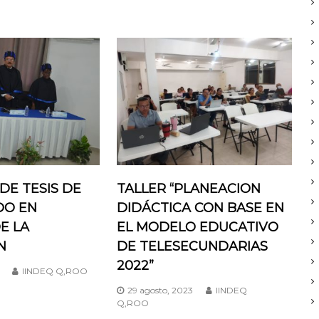
DE TESIS DE
TALLER “PLANEACION
O EN
DIDÁCTICA CON BASE EN
E LA
EL MODELO EDUCATIVO
N
DE TELESECUNDARIAS
2022”
IINDEQ Q,ROO
29 agosto, 2023
IINDEQ
Q,ROO