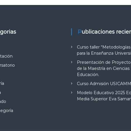
egorias
Publicaciones recie
Curso taller “Metodologías
para la Enseñanza Universi
tación
Presentación de Proyecto 
satorio
de la Maestría en Ciencias 
Educación.
ía
Curso Admisión USICAM
a
Modelo Educativo 2025 E
Media Superior Eva Sama
ado
tegoría