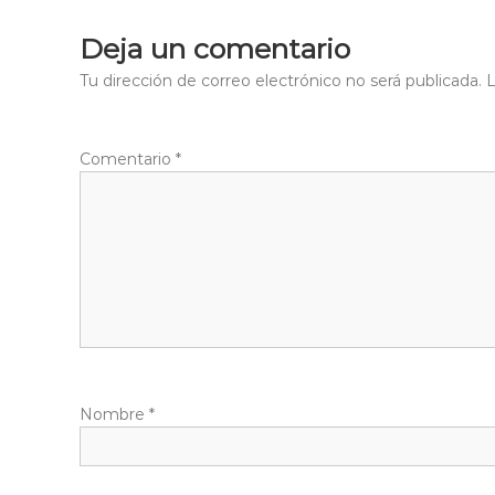
n
Deja un comentario
t
Tu dirección de correo electrónico no será publicada.
L
r
Comentario
*
a
d
a
s
Nombre
*