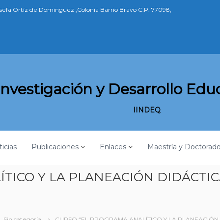
osefa Ortíz de Dominguez ,Colonia Barrio Bravo C.P. 77098,
 Investigación y Desarrollo Ed
IINDEQ
icias
Publicaciones
Enlaces
Maestría y Doctorad
ÍTICO Y LA PLANEACIÓN DIDÁCTI
Sin categoría
CURSO “EL PROGRAMA ANALÍTICO Y LA PLANEACIÓN