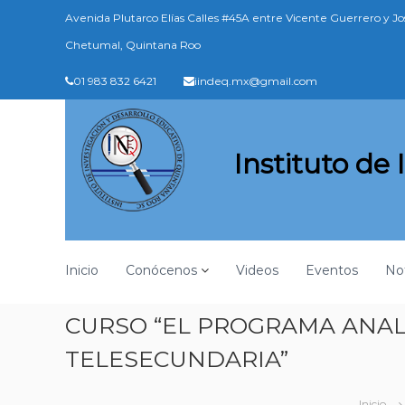
S
Avenida Plutarco Elías Calles #45A entre Vicente Guerrero y J
a
l
Chetumal, Quintana Roo
t
01 983 832 6421
iindeq.mx@gmail.com
a
r
a
l
Instituto de
c
o
n
t
e
n
Inicio
Conócenos
Videos
Eventos
Not
i
d
o
CURSO “EL PROGRAMA ANAL
TELESECUNDARIA”
Inicio