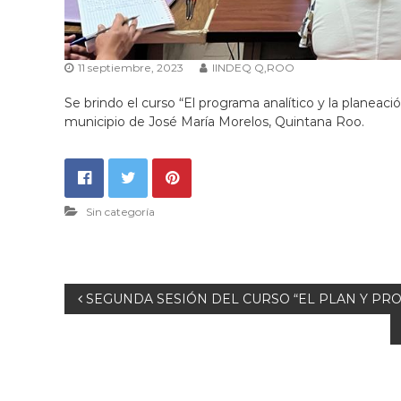
11 septiembre, 2023
IINDEQ Q,ROO
Se brindo el curso “El programa analítico y la planeac
municipio de José María Morelos, Quintana Roo.
Sin categoría
N
SEGUNDA SESIÓN DEL CURSO “EL PLAN Y PRO
a
v