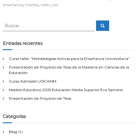
,
,
,
enseñanza
medios
taller
tics
r
d
e
C
B
B
o
u
u
m
s
s
c
p
a
c
Entradas recientes
e
r
a
t
e
r
Curso taller “Metodologías Activas para la Enseñanza Universitaria”
n
:
c
Presentación de Proyecto de Tesis de la Maestría en Ciencias de la
i
Educación.
a
Curso Admisión USICAMM
D
i
Modelo Educativo 2025 Educación Media Superior Eva Samano
g
Presentación de Proyecto de Tesis
i
t
a
l
Categorías
D
o
c
Blog
(4)
e