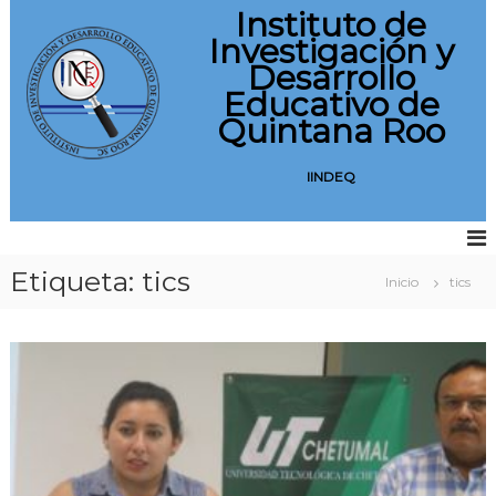
S
Instituto de
a
Investigación y
l
Desarrollo
t
Educativo de
a
Quintana Roo
r
a
l
IINDEQ
c
o
n
t
Etiqueta:
tics
Inicio
tics
e
n
i
d
o